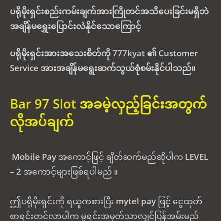
ပရိုမိုးရှင်းစည်းကမ်းချက်အားကြိုတင်အသိပေးခြင်းမရှိဘဲ
အချိန်မရွှေးပြောင်းလဲနိုင်သောကြောင့်
ပရိုမိုးရှင်းအားအသေးစိတ်ကို 777kyat ၏ Customer
Service အားအချိန်မရွေးဆက်သွယ်စုံစမ်းနိုင်ပါသည်။
Bar 97 Slot အခမဲ့လှည့်ခြင်းအတွက်
လိုအပ်ချက်
Mobile Pay
အကောင့်ဖြင့် ချိတ်ဆက်မည်ဆိုပါက
LEVEL
– 2
အကောင့်များဖြစ်ရပါမည် ။
ဤပရိုမိုးရှင်းကို ရယူကစားပြီး
mytel pay
ဖြင့် ငွေထုတ်
စာရင်းတင်လာပါက မူရင်းအမှတ်သာလျှင်ပြန်အမ်းမည်