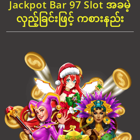
Jackpot Bar 97 Slot အခမဲ့
လှည့်ခြင်းဖြင့် ကစားနည်း