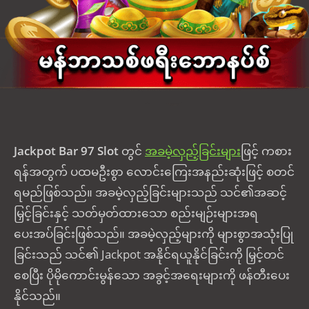
Jackpot Bar 97 Slot
တွင်
အခမဲ့လှည့်ခြင်းများ
ဖြင့် ကစား
ရန်အတွက် ပထမဦးစွာ လောင်းကြေးအနည်းဆုံးဖြင့် စတင်
ရမည်ဖြစ်သည်။ အခမဲ့လှည့်ခြင်းများသည် သင်၏အဆင့်
မြှင့်ခြင်းနှင့် သတ်မှတ်ထားသော စည်းမျဉ်းများအရ
ပေးအပ်ခြင်းဖြစ်သည်။ အခမဲ့လှည့်များကို များစွာအသုံးပြု
ခြင်းသည် သင်၏ Jackpot အနိုင်ရယူနိုင်ခြင်းကို မြှင့်တင်
စေပြီး ပိုမိုကောင်းမွန်သော အခွင့်အရေးများကို ဖန်တီးပေး
နိုင်သည်။