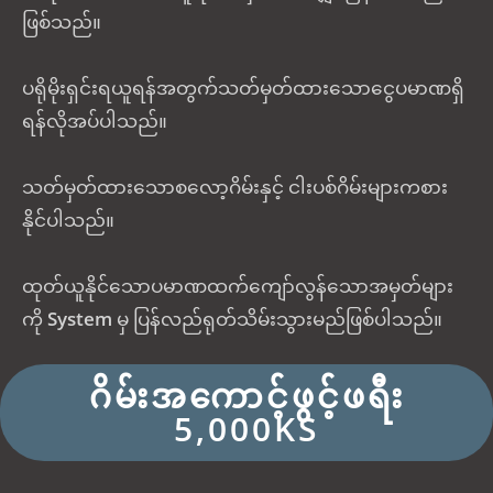
ဖြစ်သည်။
ပရိုမိုးရှင်းရယူရန်အတွက်သတ်မှတ်ထားသောငွေပမာဏရှိ
ရန်လိုအပ်ပါသည်။
သတ်မှတ်ထားသောစလော့ဂိမ်းနှင့် ငါးပစ်ဂိမ်းများကစား
နိုင်ပါသည်။
ထုတ်ယူနိုင်သောပမာဏထက်‌ကျော်လွန်သောအမှတ်များ
ကို
System
မှ ပြန်လည်ရုတ်သိမ်းသွားမည်ဖြစ်ပါသည်။
ဂိမ်းအကောင့်ဖွင့်ဖရီး
5,000KS