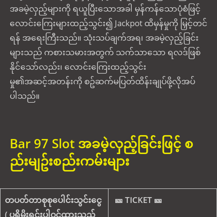
အခမဲ့လှည့်များကို ရယူပြီးသောအခါ မှန်ကန်သောပုံစံဖြင့်
လောင်းကြေးများထည့်သွင်း၍ Jackpot ထိမှန်မှုကို မြှင့်တင်
ရန် အရေးကြီးသည်။ သုံးသပ်ချက်အရ၊ အခမဲ့လှည့်ခြင်း
များသည် ကစားသမားအတွက် သက်သာသော ရလဒ်ဖြစ်
နိုင်သော်လည်း၊ လောင်းကြေးထည့်သွင်း
မှု၏အဆင့်အတန်းကို စဥ်ဆက်မပြတ်ထိန်းချုပ်ဖို့လိုအပ်
ပါသည်။
Bar 97 Slot အခမဲ့လှည့်ခြင်းဖြင့် စ
ည်းမျဥ်းစည်းကမ်းများ
တပတ်တာစုစုပေါင်းသွင်းငွေ
🎫
TICKET 🎫
( ပရိုမိုးရှင်းပါဝင်ထားသည့်