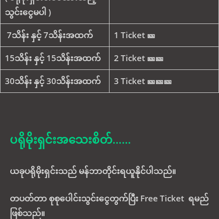
သွင်းငွေမပါ )
7သိန်း နှင့် 7သိန်းအထက်
1 Ticket 🎫
15သိန်း နှင့် 15သိန်းအထက်
2 Ticket 🎫🎫
30သိန်း နှင့် 30သိန်းအထက်
3 Ticket 🎫🎫
🎫
ပရိုမိုးရှင်းအသေးစိတ်……
ယခုပရိုမိုးရှင်းသည် မန်ဘာတိုင်းရယူနိုင်ပါသည်။
တပတ်တာ စုစုပေါင်းသွင်းငွေတွက်ပြီး Free Ticket ရမည်
ဖြစ်သည်။