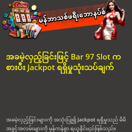
အခမဲ့လှည့်ခြင်းဖြင့် Bar 97 Slot က
စားပီး Jackpot ရရှိမှုသုံးသပ်ချက်
အခမဲ့လှည့်ခြင်းများကို အသုံးပြု၍
Jackpot
ရရှိမှုသည် မိမိ
အခွင့်အလမ်းများကို မှန်ကန်စွာ ရယူနိုင်မည်ဖြစ်သည်။