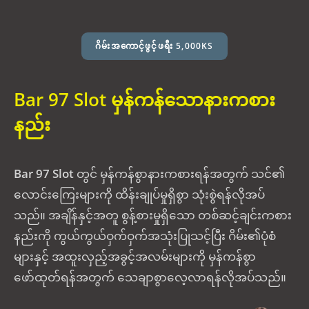
ဂိမ်းအကောင့်ဖွင့်ဖရီး 5,000KS
Bar 97 Slot မှန်ကန်သောနားကစား
နည်း
Bar 97 Slot
တွင် မှန်ကန်စွာနားကစားရန်အတွက် သင်၏
လောင်းကြေးများကို ထိန်းချုပ်မှုရှိစွာ သုံးစွဲရန်လိုအပ်
သည်။ အချိန်နှင့်အတူ စွန့်စားမှုရှိသော တစ်ဆင့်ချင်းကစား
နည်းကို ကွယ်ကွယ်ဝှက်ဝှက်အသုံးပြုသင့်ပြီး ဂိမ်း၏ပုံစံ
များနှင့် အထူးလှည့်အခွင့်အလမ်းများကို မှန်ကန်စွာ
ဖော်ထုတ်ရန်အတွက် သေချာစွာလေ့လာရန်လိုအပ်သည်။