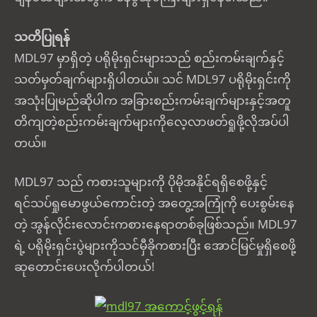
သတိပြုရန်
MDL97 မှာရှိတဲ့ ပရိုမိုးရှင်းများသည် စည်းကမ်းချက်နှင့်
သတ်မှတ်ချက်များရှိပါတယ်။ သင် MDL97 ပရိုမိုးရှင်းကို
အသုံးပြုမည်ဆိုပါက အခြားစည်းကမ်းချက်များနှင့်အတူ
တိကျတဲ့စည်းကမ်းချက်များကိုလေ့လာဖတ်ရှုဖို့လိုအပ်ပါ
တယ်။
MDL97 သည် ကစားသူများကို ပိုမိုအနိုင်ရရှိစေဖို့နှင့်
ရင်သပ်ရှုမောဖွယ်ကောင်းတဲ့ အတွေ့အကြုံကို ပေးစွမ်းနေ
တဲ့ အွန်လိုင်းလောင်းကစားနေရာတစ်ခုဖြစ်သည်။ MDL97
ရဲ့ ပရိုမိုးရှင်းပွဲများကိုသင်မှီခိုကစားပြီး အောင်မြင်မှုရှိစေဖို့
ဆုတောင်းပေးလိုက်ပါတယ်!