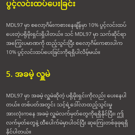
ပွင့်လင်းထပ်ပေးခြင်း
MDL97 မှာ စလော့ဂိမ်းကစားနေချိန်မှာ 10% ပွင့်လင်းထပ်
ပေးတဲ့ပရိုမိုးရှင်းရှိပါတယ်။ သင် MDL97 မှာ သက်ဆိုင်ရာ
အကြွေးပမာဏကို ထည့်သွင်းပြီး စလော့ဂိမ်းကစားပါက
10% ပွင့်လင်းထပ်ပေးခြင်းကိုရရှိပါလိမ့်မယ်။
5. အခမဲ့ လှူမဲ
MDL97 မှာ အခမဲ့ လှူမဲဆိုတဲ့ ပရိုမိုးရှင်းကိုလည်း ပေးနေပါ
တယ်။ တစ်ပတ်အတွင်း သင့်ရဲ့ဒေါ်လာထည့်သွင်းမှု
အားလုံးကနေ အခမဲ့ လှူမဲလက်မှတ်တွေကိုရရှိနိုင်ပြီး၊ ဤ
လက်မှတ်တွေနဲ့ ထီပေါက်မဲမှာပါဝင်ပြီး ဆုကြေးတစ်ခုခုရရှိ
နိုင်ပါတယ်။