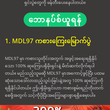
ရှင်းပွဲတွေကို ဖန်တီးပေးနေပါတယ်။
ဘောနပ်စ်ယူရန်
1. MDL97 ကစားကြေးမြောက်ပွဲ
MDL97 မှာ ကစားသူတိုင်းအတွက် အခွင့်အရေးရရှိနိုင်
သော 100% ဆုကြေးပရိုမိုးရှင်းနဲ့ မိတ်ဆက်လိုက်ရပါ
တယ်။ မည်သည့်သူမဆို MDL97 မှာအကောင့်ဖွင့်ပြီး ပထမ
ဆုံးသောဒေါ်လာထည့်သွင်းခြင်းနဲ့အတူ 100% ဆုကြေးကို
ရရှိနိုင်ပါတယ်။ ဤပရိုမိုးရှင်းဟာ ကစားစွမ်းရည်တိုးတက်
စေဖို့အတွက် သင့်ကိုပိုပြီးအကြွေးများစွာရရှိစေမှာပါ။