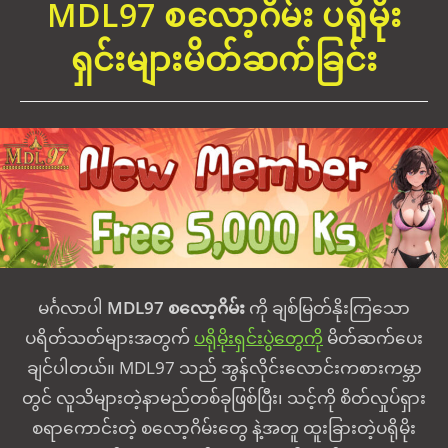
MDL97 စလော့ဂိမ်း ပရိုမိုး
ရှင်းများမိတ်ဆက်ခြင်း
မင်္ဂလာပါ
MDL97 စလော့ဂိမ်း
ကို ချစ်မြတ်နိုးကြသော
ပရိတ်သတ်များအတွက်
ပရိုမိုးရှင်းပွဲတွေကို
မိတ်ဆက်ပေး
ချင်ပါတယ်။ MDL97 သည် အွန်လိုင်းလောင်းကစားကမ္ဘာ
တွင် လူသိများတဲ့နာမည်တစ်ခုဖြစ်ပြီး၊ သင့်ကို စိတ်လှုပ်ရှား
စရာကောင်းတဲ့ စလော့ဂိမ်းတွေ နဲ့အတူ ထူးခြားတဲ့ပရိုမိုး