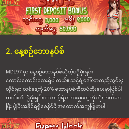
2. နေ့စဉ်ဘောနပ်စ်
MDL97 မှာ နေ့စဉ်ဘောနပ်စ်ဆိုတဲ့ပရိုမိုးရှင်း
ကောင်းကောင်းလေးရှိပါတယ်။ သင့်ရဲ့ဒေါ်လာထည့်သွင်းမှု
တိုင်းမှာ တစ်နေ့ကို 20% ဘောနပ်စ်ကိုထပ်တိုးပေးမှာဖြစ်ပါ
တယ်။ ဒီပရိုမိုးရှင်းဟာ သင့်ရဲ့ကစားမှုတွေကို တိုးတက်စေ
ပြီး ပိုပြီးအနိုင်ရရှိစေနိုင်ဖို့ အထောက်အကူပြုမှာပါ။