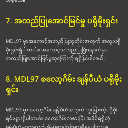
7. အတည်ပြုအောင်မြင်မှု ပရိုမိုးရှင်း
MDL97 မှာအကောင့်အတည်ပြုသူတိုင်းအတွက် အထူးပရို
မိုးရှင်းရှိပါတယ်။ အကောင့်အတည်ပြုပြီးနောက်မှာ
အတည်ပြုအောင်မြင်မှုဆုကြေးကို ရရှိနိုင်ပါတယ်။
8. MDL97 စလော့ဂိမ်း ချန်ပီယံ ပရိုမိုး
ရှင်း
MDL97 မှာ စလော့ဂိမ်း ချန်ပီယံအတွက် ထူးခြားတဲ့ပရိုမိုး
ရှင်းများရှိပါတယ်။ စလော့ဂိမ်းကစားပြီး အနိုင်ရရှိတဲ့
ချန်ပီယံများအတွက် စိန်ပွဲဆုကြေးများရှိနေပါသည်။