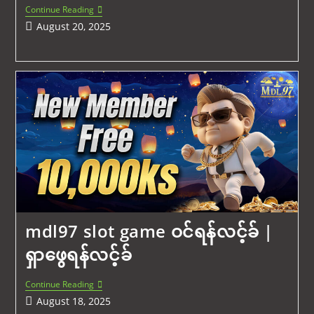
Mdl97
Continue Reading
ဂိ
Post
August 20, 2025
မ်း
published:
Login
နည်း
|
မြန်မာ
မှာ
ပြီး
ပြ
ည့်
စုံ
စွာ
လေ့လာ
ပါ
mdl97 slot game ဝင်ရန်လင့်ခ် |
ရှာဖွေရန်လင့်ခ်
Mdl97
Continue Reading
Slot
Post
August 18, 2025
Game