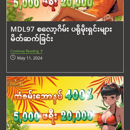
MDL97 စလော့ဂိမ်း ပရိုမိုးရှင်းများ
မိတ်ဆက်ခြင်း
MDL97
Continue Reading
စ
Post
May 11, 2024
လော့
published:
ဂိ
မ်း
ပ
ရို
မိုး
ရှင်း
များ
မိတ်
ဆက်
ခြင်း