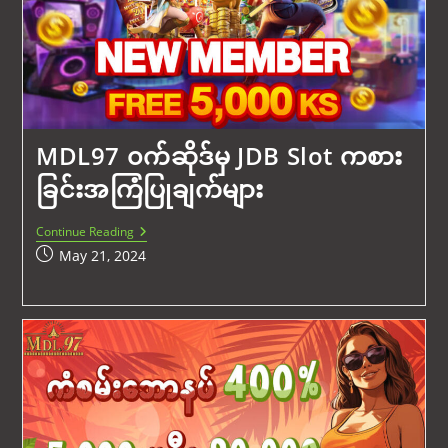
MDL97 ၀က်ဆိုဒ်မှ JDB Slot ကစား
ခြင်းအကြံပြုချက်များ
MDL97
Continue Reading
၀က်
Post
May 21, 2024
ဆို
published:
ဒ်
မှ
JDB
Slot
ကစား
ခြင်း
အကြံပြု
ချက်
များ