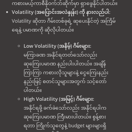
ကစားမယ့်ကာစီနိုဝက်ဘ်ဆိုက်မှာ ရှာဖွေနိုင်ပါတယ်။
Volatility (အပြောင်းအလဲနှုန်း) ကို နားလည်ပါ:
Volatility ဆိုတာ ဂိမ်းတစ်ခုရဲ့ ဆုပေးနိုင်တဲ့ အကြိမ်
ရေနဲ့ ပမာဏကို ဆိုလိုပါတယ်။
Low Volatility (အနိမ့်) ဂိမ်းများ:
မကြာခဏ အနိုင်ရတတ်သော်လည်း
ဆုကြေးပမာဏ နည်းပါးပါတယ်။ အချိန်
ကြာကြာ ကစားလိုသူများနဲ့ ငွေကြေးနည်း
နည်းဖြင့် စတင်သူများအတွက် သင့်တော်
ပါတယ်။
High Volatility (အမြင့်) ဂိမ်းများ:
အနိုင်ရဖို့ ခက်ခဲသော်လည်း အနိုင်ရပါက
ဆုကြေးပမာဏ ကြီးမားပါတယ်။ စွန့်စား
ရတာ ကြိုက်သူတွေနဲ့ budget များများရှိ