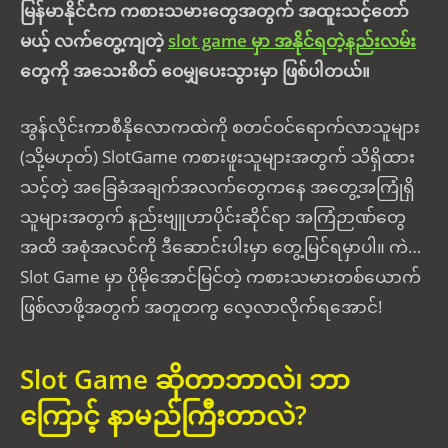
မြန်မာနိုင်ငံက ကစားသမားတွေအတွက် အထူးသင့်တော်
မယ့် လက်တွေ့ကျတဲ့
slot game မှာ အနိုင်ရတဲ့နည်းလမ်း
တွေကို အသေးစိတ် ဝေမျှပေးသွားမှာ ဖြစ်ပါတယ်။
အွန်လိုင်းကာစီနိုလောကထဲကို စတင်ဝင်ရောက်လာသူများ
(သို့မဟုတ်) SlotGame ကစားဖူးသူများအတွက် သိရှိထား
သင့်တဲ့ အခြေခံအချက်အလက်တွေကနေ အတွေ့အကြုံရှိ
သူများအတွက် နည်းဗျူဟာပိုင်းဆိုင်ရာ အကြံဉာဏ်တွေ
အထိ အစုံအလင်ကို ဒီဆောင်းပါးမှာ တွေ့မြင်ရမှာပါ။ ကဲ…
Slot Game မှာ ပိုမိုအောင်မြင်တဲ့ ကစားသမားတစ်ယောက်
ဖြစ်လာဖို့အတွက် အတူတကွ လေ့လာလိုက်ရအောင်!
Slot Game ဆိုတာဘာလဲ၊ ဘာ
ကြောင့် နာမည်ကြီးတာလဲ?