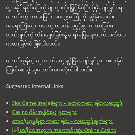
ရဲ့အနိုင်ရနိုင်ခြေကို များစွာတိုးမြှင့်နိုင်ပြီး ပိုမိုပျော်ရွှင်စရာ
ကောင်းတဲ့ ကစားခြင်းအတွေ့အကြုံကို ရရှိနိုင်မှာပါ။
အရေးကြီးဆုံးကတော့ တာဝန်ယူမှုရှိစွာ ကစားခြင်း၊
ဘတ်ဂျက်ကို ထိန်းချုပ်ခြင်းနဲ့ ဖျော်ဖြေရေးသက်သက်သာ
ကစားခြင်းပဲ ဖြစ်ပါတယ်။
ကောင်းမွန်တဲ့ ဆုလာဘ်တွေရရှိပြီး ပျော်ရွှင်စွာ ကစားနိုင်
ကြပါစေလို့ ဆုတောင်းပေးလိုက်ပါတယ်။
Suggested Internal Links:
Slot Game အခြေခံများ – စတင်ကစားခြင်းလမ်းညွှန်
Casino ဂိမ်းအနိုင်ရဗျူဟာများ
တာဝန်ယူမှုရှိစွာ ကစားခြင်း – လမ်းညွှန်ချက်များ
မြန်မာနိုင်ငံအတွက် အကောင်းဆုံး Online Casino