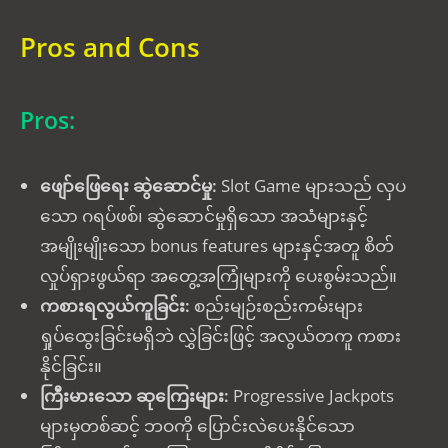
Pros and Cons
Pros:
ဖျော်ဖြေရေး ဆွဲဆောင်မှု:
Slot Game များသည် လှပ
သော ဂရပ်ဖစ်၊ ဆွဲဆောင်မှုရှိသော အသံများနှင့်
အမျိုးမျိုးသော bonus features များနှင့်အတူ စိတ်
လှုပ်ရှားဖွယ်ရာ အတွေ့အကြုံများကို ပေးစွမ်းသည်။
ကစားရလွယ်ကူခြင်း:
စည်းမျဉ်းစည်းကမ်းများ
ရှုပ်ထွေးခြင်းမရှိဘဲ လွှဲခြင်းဖြင့် အလွယ်တကူ ကစား
နိုင်ခြင်း။
ကြီးမားသော ဆုကြေးများ:
Progressive Jackpots
များမှတစ်ဆင့် ဘဝကို ပြောင်းလဲပေးနိုင်သော