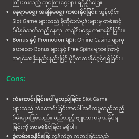
ကြီးမားသည့် ဆုကြေးငွေများ ရရှိနိုင်ခြေ။
နေရာမရွေး အချိန်မရွေး ကစားနိုင်ခြင်း:
အွန်လိုင်း
Slot Game များသည် မိုဘိုင်းလ်ဖုန်းများမှ တစ်ဆင့်
မိမိနှစ်သက်သည့်နေရာ၊ အချိန်မရွေး ကစားနိုင်ခြင်း။
Bonus နှင့် Promotion များ:
Online Casino များမှ
ပေးသော Bonus များနှင့် Free Spins များကြောင့်
အရင်းအနှီးနည်းနည်းဖြင့် ပိုမိုကစားနိုင်ခွင့်ရရှိခြင်း။
Cons:
ကံကောင်းခြင်းပေါ် မူတည်ခြင်း:
Slot Game
များသည် ကံကောင်းခြင်းအပေါ် အဓိကမူတည်သည့်
ဂိမ်းများဖြစ်သည်။ မည်သည့် ဗျူဟာကမှ အနိုင်ရ
ခြင်းကို အာမခံနိုင်ခြင်း မရှိပါ။
စွဲလမ်းစေနိုင်ခြေ:
လွန်ကဲစွာ ကစားခြင်းသည်