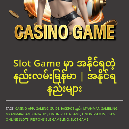
Slot Game မှာ အနိုင်ရတဲ့
နည်းလမ်းမြန်မာ | အနိုင်ရ
နည်းများ
TAGS
:
CASINO APP
,
GAMING-GUIDE
,
JACKPOT နည်း
,
MYANMAR-GAMBLING
,
MYANMAR-GAMBLING-TIPS
,
ONLINE-SLOT-GAME
,
ONLINE-SLOTS
,
PLAY-
ONLINE-SLOTS
,
RESPONSIBLE-GAMBLING
,
SLOT GAME