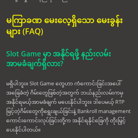
မကြာခဏ မေးလေ့ရှိသော မေးခွန်း
များ (FAQ)
Slot Game မှာ အနိုင်ရဖို့ နည်းလမ်း
အာမခံချက်ရှိလား?
မရှိပါဘူး။ Slot Game တွေဟာ ကံကောင်းခြင်းအပေါ်
အခြေခံတဲ့ ဂိမ်းတွေဖြစ်တဲ့အတွက် ဘယ်နည်းလမ်းကမှ
အနိုင်ရမယ့်အာမခံချက် မပေးနိုင်ပါဘူး။ ဒါပေမယ့် RTP
မြင့်တဲ့ဂိမ်းတွေကိုရွေးချယ်ခြင်းနဲ့ Bankroll management
ကောင်းကောင်းလုပ်ခြင်းတို့က အနိုင်ရနိုင်ခြေကို တိုးမြှင့်
ပေးနိုင်ပါတယ်။