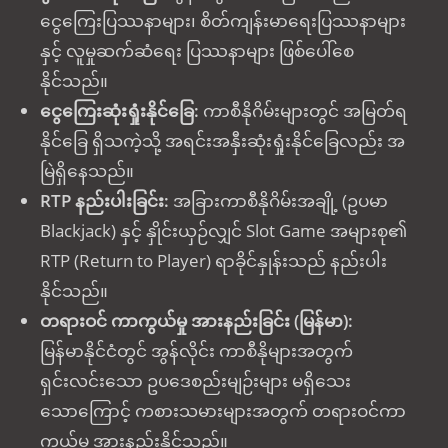
ငွေကြေးပြဿနာများ၊ စိတ်ကျန်းမာရေးပြဿနာများ
နှင့် လူမှုဆက်ဆံရေး ပြဿနာများ ဖြစ်ပေါ်စေ
နိုင်သည်။
ငွေကြေးဆုံးရှုံးနိုင်ခြေ:
ကာစီနိုဂိမ်းများတွင် အမြတ်ရ
နိုင်ခြေ ရှိသကဲ့သို့ အရင်းအနှီးဆုံးရှုံးနိုင်ခြေလည်း အ
မြဲရှိနေသည်။
RTP နည်းပါးခြင်း:
အခြားကာစီနိုဂိမ်းအချို့ (ဥပမာ
Blackjack) နှင့် နှိုင်းယှဉ်လျှင် Slot Game အများစု၏
RTP (Return to Player) ရာခိုင်နှုန်းသည် နည်းပါး
နိုင်သည်။
တရားဝင် ကာကွယ်မှု အားနည်းခြင်း (မြန်မာ):
မြန်မာနိုင်ငံတွင် အွန်လိုင်း ကာစီနိုများအတွက်
ရှင်းလင်းသော ဥပဒေစည်းမျဉ်းများ မရှိသေး
သောကြောင့် ကစားသမားများအတွက် တရားဝင်ကာ
ကွယ်မှု အားနည်းနိုင်သည်။