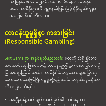
က မြန်မာစကားပြော Customer Support ပေးနိုင်
သော ကာစီနိုများကို ရွေးချယ်ခြင်းဖြင့် ပိုမိုလွယ်ကူစွာ
အဖြေရှာနိုင်ပါလိမ့်မယ်။
တာဝန်ယူမှုရှိစွာ ကစားခြင်း
(Responsible Gambling)
Slot Game မှာ အနိုင်ရတဲ့နည်းလမ်း
တွေကို သိရှိခြင်းက
အကောင်းဆုံးဖြစ်ပေမယ့် တာဝန်ယူမှုရှိစွာ ကစားခြင်းက ပို
ပြီးအရေးကြီးပါတယ်။ ကာစီနိုဂိမ်းတွေဟာ ဖျော်ဖြေရေး
သက်သက်သာဖြစ်ပြီး ငွေရှာဖို့နည်းလမ်း မဟုတ်ဘူးဆိုတာ
ကို အမြဲသတိရပါ။
အချိန်ကန့်သတ်ချက် သတ်မှတ်ပါ:
တစ်နေ့တာ